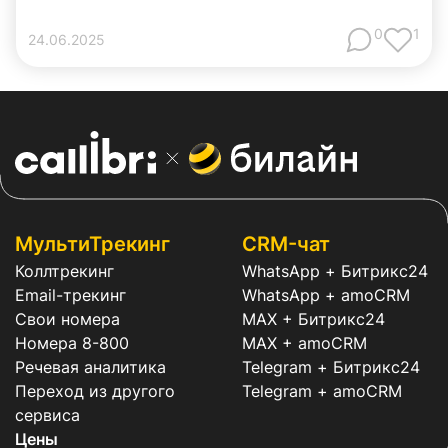
0
1
24
.
06
.
2025
МультиТрекинг
CRM-чат
Коллтрекинг
WhatsApp + Битрикс24
Email-трекинг
WhatsApp + amoCRM
Свои номера
MAX + Битрикс24
Номера 8-800
MAX + amoCRM
Речевая аналитика
Telegram + Битрикс24
Переход из другого
Telegram + amoCRM
сервиса
Цены