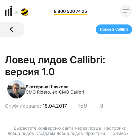
8 800 500 74 25
Новое в Callibri
Ловец лидов Callibri:
версия 1.0
Екатерина Шляхова
CMO Ridero, ex-CMO Callibri
159
3
Опубликовано:
18.04.2017
Вырастите конверсию сайта через ловца
Настройки
ловца лидов
Создаем ловца лидов (практика)
Примеры