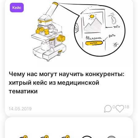
Кейс
Чему нас могут научить конкуренты:
хитрый кейс из медицинской
тематики
0
18
14
.
05
.
2019