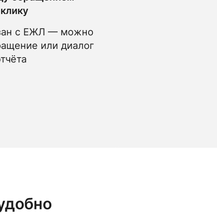
 клику
зан с ЕЖЛ — можно
ращение или диалог
отчёта
 удобно