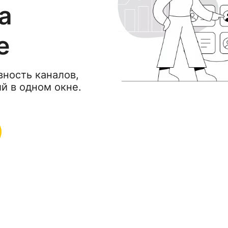
а
е
ность каналов,
й в одном окне.