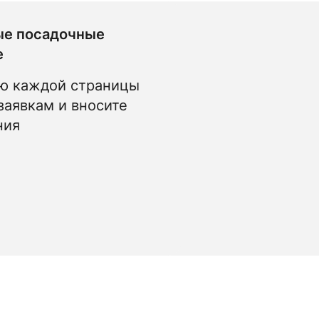
ые посадочные
е
ю каждой страницы
заявкам и вносите
ния