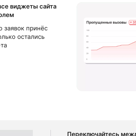
все виджеты сайта
олем
о заявок принёс
олько остались
ета
Переключайтесь меж