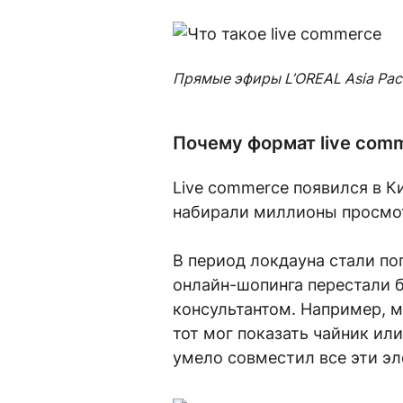
Прямые эфиры L’OREAL Asia Paci
Почему формат live com
Live commerce появился в Ки
набирали миллионы просмо
В период локдауна стали п
онлайн-шопинга перестали б
консультантом. Например, м
тот мог показать чайник ил
умело совместил все эти э