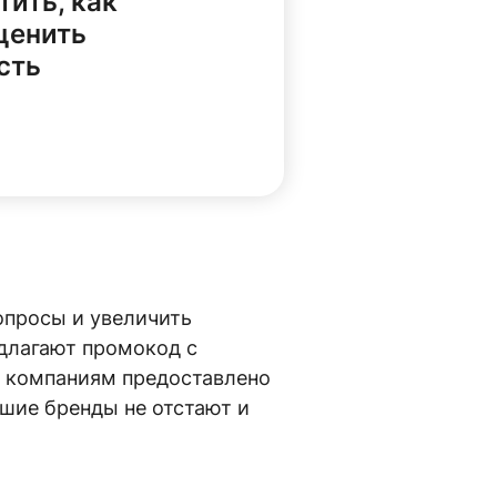
тить, как
ценить
сть
опросы и увеличить
длагают промокод с
м компаниям предоставлено
шие бренды не отстают и