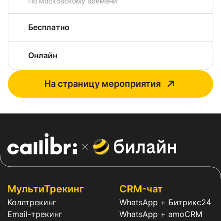
По московскому времени
Бесплатно
Онлайн
На страницу мероприятия
МультиТрекинг
CRM-чат
Коллтрекинг
WhatsApp + Битрикс24
Email-трекинг
WhatsApp + amoCRM