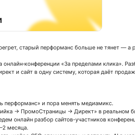
и
егрет, старый перформанс больше не тянет — а р
а онлайн‑конференции «За пределами клика». Раз
ект и сайт в одну систему, которая даёт продажи
ть перформанс» и пора менять медиамикс.
дийка → ПромоСтраницы → Директ» в реальном б
ведем онлайн разбор сайтов-участников конференц
1–2 месяца.