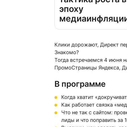
эпоху
медиаинфляци
Клики дорожают, Директ пер
Знакомо?
Тогда встречаемся 4 июня н
ПромоСтраницы Яндекса, Дир
В программе
Когда хватит «докручива
Как работает связка «ме
Что не так с сайтом: про
лиды и что поправить за 