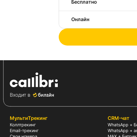
Бесплатно
Онлайн
МультиТрекинг
CRM-чат
Коллтрекинг
WhatsApp + Б
Email-трекинг
WhatsApp + 
Свои номера
MAX + Битрик