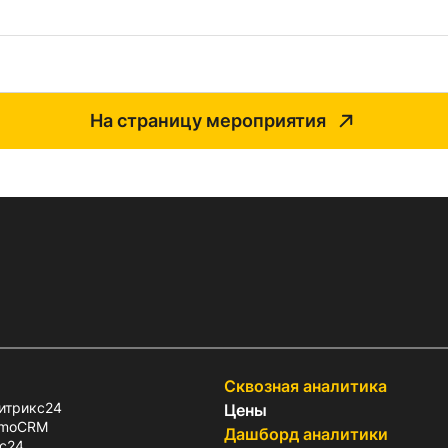
На страницу мероприятия
Сквозная аналитика
итрикс24
Цены
amoCRM
Дашборд аналитики
с24