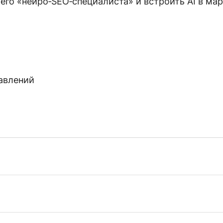
его «нейро‑SEO‑специалиста» и встроить AI в мар
равлений