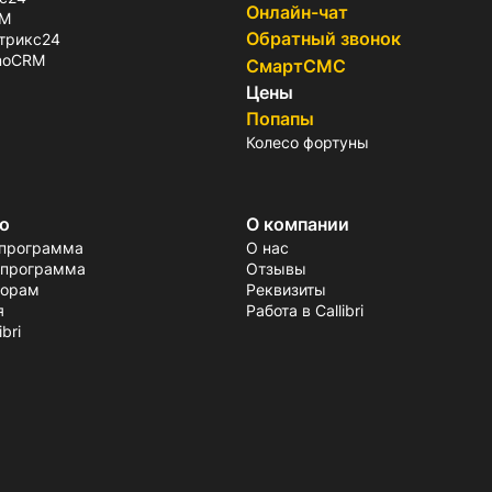
Онлайн-чат
RM
Обратный звонок
итрикс24
amoCRM
СмартСМС
Цены
Попапы
Колесо фортуны
о
О компании
 программа
О нас
 программа
Отзывы
торам
Реквизиты
я
Работа в Callibri
bri