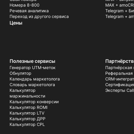
Номера 8-800
MAX + amoC
Речевая аналитика
Telegram + Б
Переход из другого сервиса
Telegram + 
Цены
Полезные сервисы
Партнёрств
Генератор UTM-меток
Партнёрская
Обнулятор
Реферальная
Календарь маркетолога
CRM-интегра
Словарь маркетолога
Сертификаци
Калькулятор
Эксперты Calli
маржинальности
Калькулятор конверсии
Калькулятор ROMI
Калькулятор LTV
Калькулятор ДРР
Калькулятор CPL