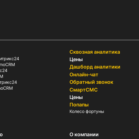
Сквозная аналитика
итрикс24
Цены
amoCRM
Дашборд аналитики
с24
Онлайн-чат
RM
Обратный звонок
итрикс24
amoCRM
СмартСМС
Цены
Попапы
Колесо фортуны
о
О компании