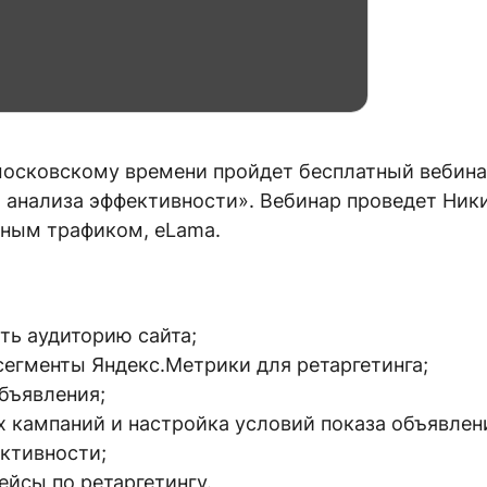
о московскому времени пройдет бесплатный вебина
о анализа эффективности». Вебинар проведет Ник
атным трафиком, eLama.
ать аудиторию сайта;
 сегменты Яндекс.Метрики для ретаргетинга;
объявления;
х кампаний и настройка условий показа объявлен
ективности;
ейсы по ретаргетингу.