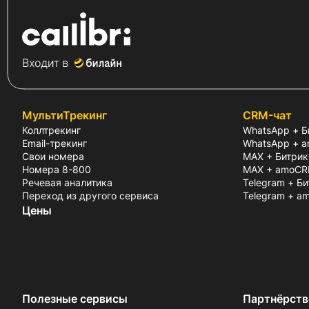
МультиТрекинг
CRM-чат
Коллтрекинг
WhatsApp + Б
Email-трекинг
WhatsApp + 
Свои номера
MAX + Битрик
Номера 8-800
MAX + amoC
Речевая аналитика
Telegram + Б
Переход из другого сервиса
Telegram + 
Цены
Полезные сервисы
Партнёрств