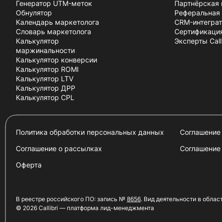
Генератор UTM-меток
Партнёрская
Обнулятор
Реферальная
Календарь маркетолога
CRM-интегра
Словарь маркетолога
Сертификаци
Калькулятор
Эксперты Calli
маржинальности
Калькулятор конверсии
Калькулятор ROMI
Калькулятор LTV
Калькулятор ДРР
Калькулятор CPL
Политика обработки персональных данных
Соглашение 
Соглашение о рассылках
Соглашение
Оферта
В реестре российского ПО: запись №
8656
. Вид деятельности в облас
©
2026
Callibri — платформа лид-менеджмента