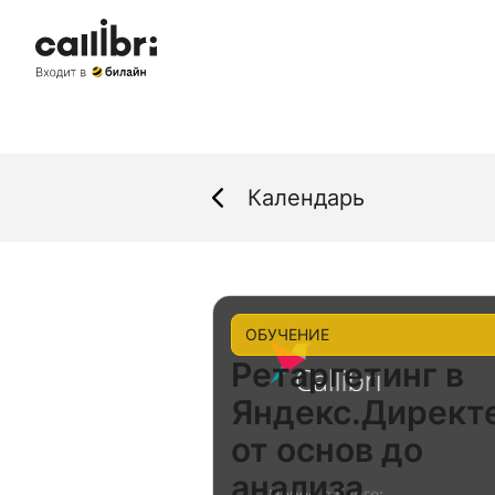
Календарь
ОБУЧЕНИЕ
Ретаргетинг в
Яндекс.Директе
от основ до
анализа