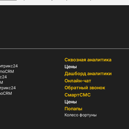
Сквозная аналитика
итрикс24
Цены
amoCRM
Дашборд аналитики
с24
Онлайн-чат
RM
Обратный звонок
итрикс24
amoCRM
СмартСМС
Цены
Попапы
Колесо фортуны