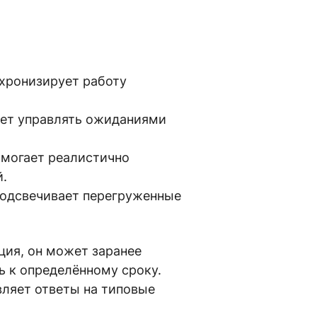
нхронизирует работу
ает управлять ожиданиями
могает реалистично
й.
подсвечивает перегруженные
ция, он может заранее
ь к определённому сроку.
вляет ответы на типовые