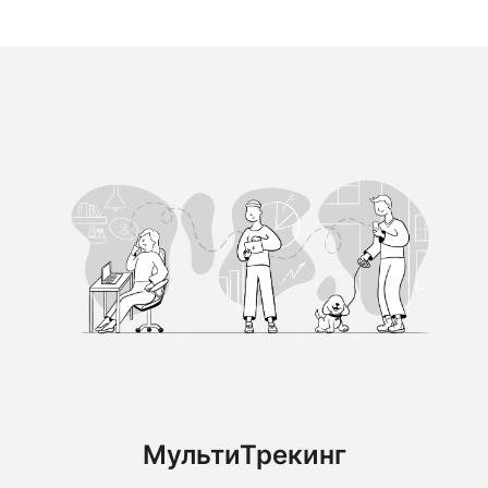
МультиТрекинг