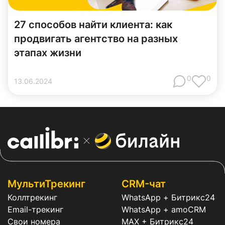
27 способов найти клиента: как
продвигать агентство на разных
этапах жизни
0
0
13
.
06
.
2024
МультиТрекинг
CRM-чат
Коллтрекинг
WhatsApp + Битрикс24
Email-трекинг
WhatsApp + amoCRM
Свои номера
MAX + Битрикс24