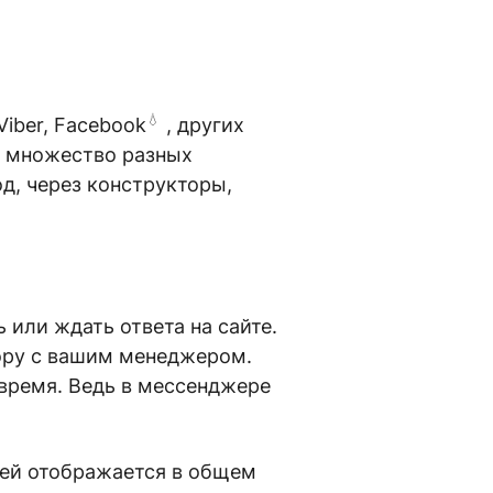
💧
iber,
Facebook
, других
м множество разных
д, через конструкторы,
 или ждать ответа на сайте.
ору с вашим менеджером.
 время. Ведь в мессенджере
ией отображается в общем