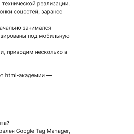
 технической реализации.
онки соцсетей, заранее
.
начально занимался
мизированы под мобильную
.
ии, приводим несколько в
от html-академии —
йта?
новлен Google Tag Manager,