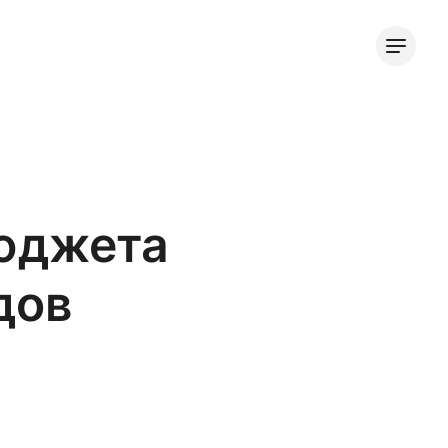
бюджета
дов