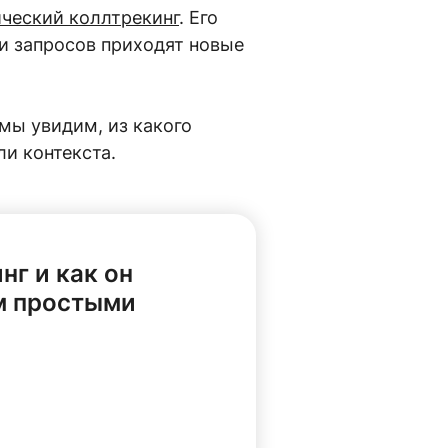
ческий коллтрекинг
. Его
и запросов приходят новые
мы увидим, из какого
ли контекста.
нг и как он
м простыми