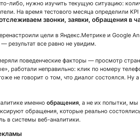
то-либо, нужно изучить текущую ситуацию: колич
атели. На время тестового месяца определили KPI
отслеживаем звонки, заявки, обращения в ч
ренастроили цели в Яндекс.Метрике и Google Anal
— результат все равно не увидим.
меряли поведенческие факторы — просмотр страни
», работали неправильно: клик по номеру телефон
оже не говорит о том, что диалог состоялся. Ну 
налитике именно
обращения
, а не их попытки, м
фиксируют обращения, которые реально состоялис
ль в системы веб-аналитики.
рекламы